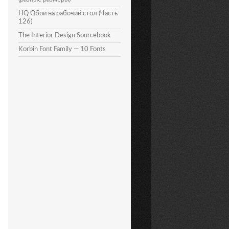
HQ Обои на рабочий стол (Часть
126)
The Interior Design Sourcebook
Korbin Font Family — 10 Fonts