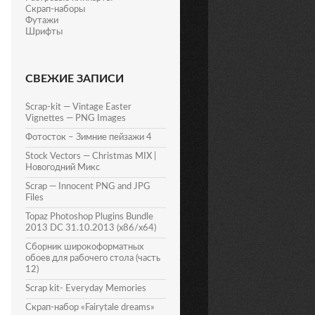
Скрап-наборы
Футажи
Шрифты
СВЕЖИЕ ЗАПИСИ
Scrap-kit — Vintage Easter
Vignettes — PNG Images
Фотосток – Зимние пейзажи 4
Stock Vectors — Christmas MIX |
Новогодний Микс
Scrap — Innocent PNG and JPG
Files
Topaz Photoshop Plugins Bundle
2013 DC 31.10.2013 (x86/x64)
Сборник широкоформатных
обоев для рабочего стола (часть
12)
Scrap kit- Everyday Memories
Скрап-набор «Fairytale dreams»