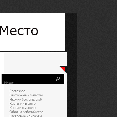
Искать
Photoshop
Векторные клипарты
Иконки (ico, png, psd)
Картинки и фото
Книги и журналы
Обои на рабочий стол
Растровые клипарты