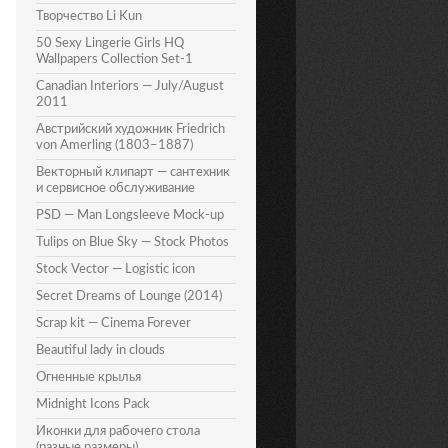
Творчество Li Kun
50 Sexy Lingerie Girls HQ
Wallpapers Collection Set-1
Canadian Interiors — July/August
2011
Австрийский художник Friedrich
von Amerling (1803–1887)
Векторный клипарт — сантехник
и сервисное обслуживание
PSD — Man Longsleeve Mock-up
Tulips on Blue Sky — Stock Photos
Stock Vector — Logistic icon
Secret Dreams of Lounge (2014)
Scrap kit — Cinema Forever
Beautiful lady in clouds
Огненные крылья
Midnight Icons Pack
Иконки для рабочего стола
(разные размеры)