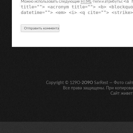
<a 
Можно использовать следующие
HTML
-теги и атрибуты:
title=""> <acronym title=""> <b> <blockquo
datetime=""> <em> <i> <q cite=""> <strike>
Copyright © 129O-
2O9O
SarRest — Фото сай
Все права защищены. При копирован
Сайт живет 