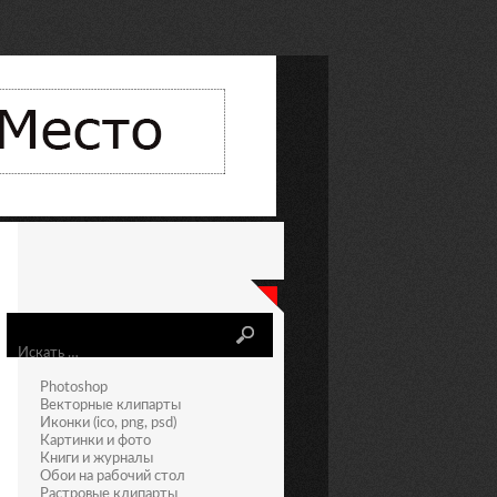
Искать
Photoshop
Векторные клипарты
Иконки (ico, png, psd)
Картинки и фото
Книги и журналы
Обои на рабочий стол
Растровые клипарты