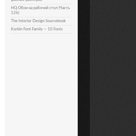
HQ Обои на рабочий стол (Часть
126)
The Interior Design Sourcebook
Korbin Font Family — 10 Fonts