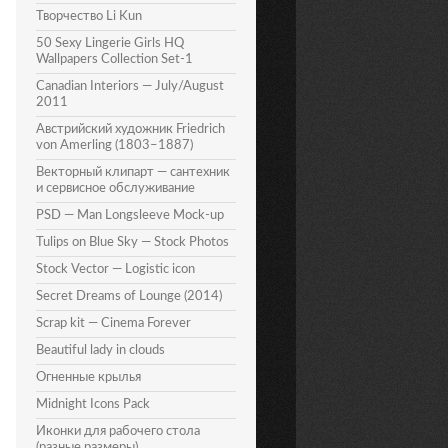
Творчество Li Kun
50 Sexy Lingerie Girls HQ
Wallpapers Collection Set-1
Canadian Interiors — July/August
2011
Австрийский художник Friedrich
von Amerling (1803–1887)
Векторный клипарт — сантехник
и сервисное обслуживание
PSD — Man Longsleeve Mock-up
Tulips on Blue Sky — Stock Photos
Stock Vector — Logistic icon
Secret Dreams of Lounge (2014)
Scrap kit — Cinema Forever
Beautiful lady in clouds
Огненные крылья
Midnight Icons Pack
Иконки для рабочего стола
(разные размеры)