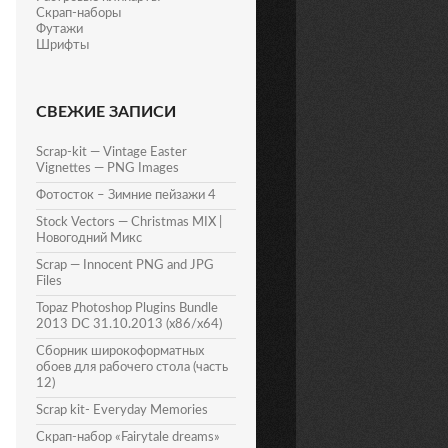
Скрап-наборы
Футажи
Шрифты
СВЕЖИЕ ЗАПИСИ
Scrap-kit — Vintage Easter
Vignettes — PNG Images
Фотосток – Зимние пейзажи 4
Stock Vectors — Christmas MIX |
Новогодний Микс
Scrap — Innocent PNG and JPG
Files
Topaz Photoshop Plugins Bundle
2013 DC 31.10.2013 (x86/x64)
Сборник широкоформатных
обоев для рабочего стола (часть
12)
Scrap kit- Everyday Memories
Скрап-набор «Fairytale dreams»