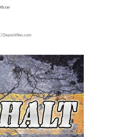
th.rar
t | Depositfiles.com