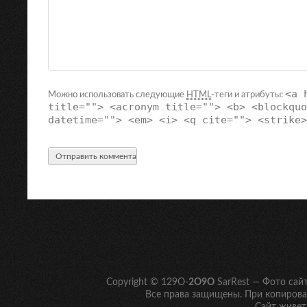
<a 
Можно использовать следующие
HTML
-теги и атрибуты:
title=""> <acronym title=""> <b> <blockquo
datetime=""> <em> <i> <q cite=""> <strike>
Copyright © 129O-
2O9O
SarRest — Фото сай
Все права защищены. При копирован