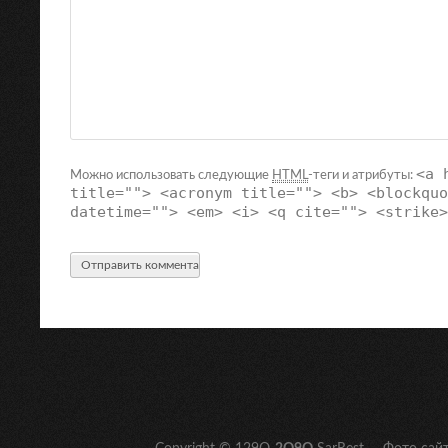
<a 
Можно использовать следующие
HTML
-теги и атрибуты:
title=""> <acronym title=""> <b> <blockquo
datetime=""> <em> <i> <q cite=""> <strike>