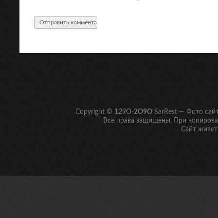
Copyright © 129O-
2O9O
SarRest — Фото сай
Все права защищены. При копирован
Сайт живет 