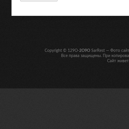
Copyright © 129O-
2O9O
SarRest — Фото сай
Все права защищены. При копирован
Сайт живет 