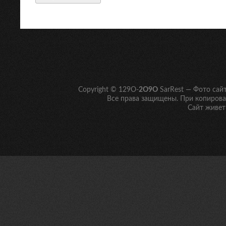
Copyright © 129O-
2O9O
SarRest — Фото сай
Все права защищены. При копирован
Сайт живет 