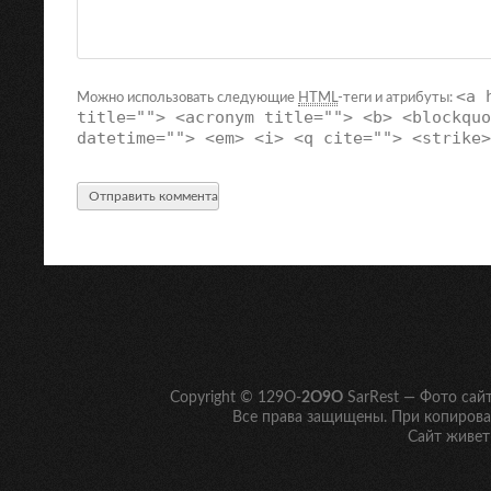
<a 
Можно использовать следующие
HTML
-теги и атрибуты:
title=""> <acronym title=""> <b> <blockquo
datetime=""> <em> <i> <q cite=""> <strike>
Copyright © 129O-
2O9O
SarRest — Фото сай
Все права защищены. При копирован
Сайт живет 