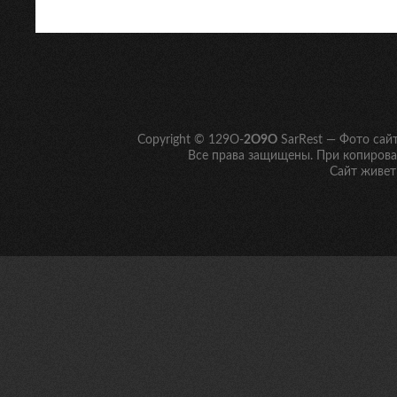
Copyright © 129O-
2O9O
SarRest — Фото сай
Все права защищены. При копирован
Сайт живет 