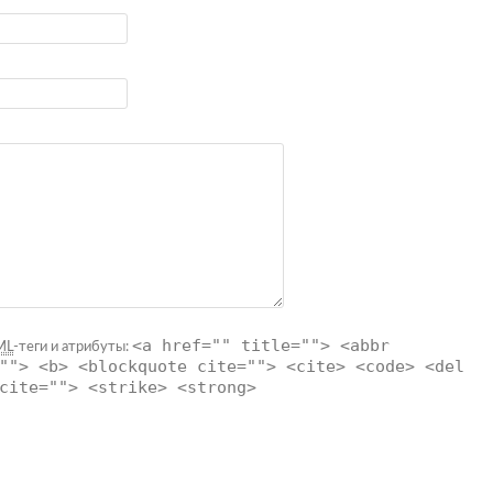
<a href="" title=""> <abbr
ML
-теги и атрибуты:
""> <b> <blockquote cite=""> <cite> <code> <del
cite=""> <strike> <strong>