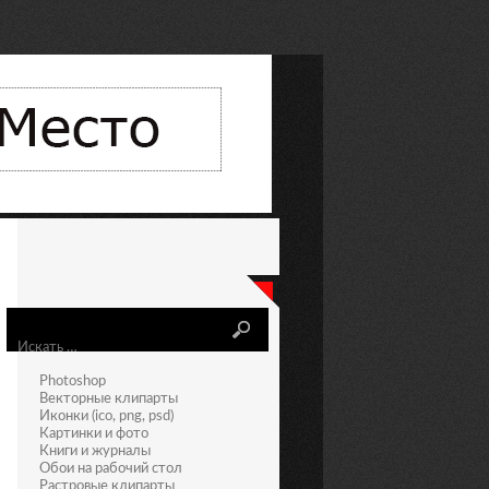
Искать
Photoshop
Векторные клипарты
Иконки (ico, png, psd)
Картинки и фото
Книги и журналы
Обои на рабочий стол
Растровые клипарты