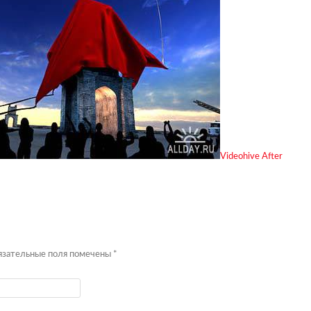
Videohive After
бязательные поля помечены
*