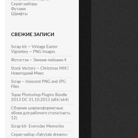
Скрап-наборы
Футажи
Шрифты
СВЕЖИЕ ЗАПИСИ
Scrap-kit — Vintage Easter
Vignettes — PNG Images
Фотосток – Зимние пейзажи 4
Stock Vectors — Christmas MIX |
Новогодний Микс
Scrap — Innocent PNG and JPG
Files
Topaz Photoshop Plugins Bundle
2013 DC 31.10.2013 (x86/x64)
Сборник широкоформатных
обоев для рабочего стола (часть
12)
Scrap kit- Everyday Memories
Скрап-набор «Fairytale dreams»