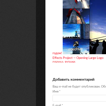
годом!
Effects Project — Opening Large Logo
РУБРИКА:
ФУТАЖИ
.
Добавить комментарий
Ваш e-mail не будет опубликован. О
Имя
*
E-mail
*