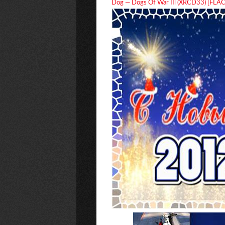
Dog — Dogs Of War IIl (XRCD33) [FLAC