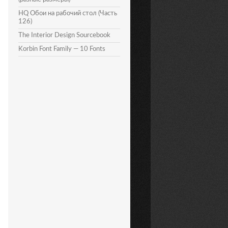
HQ Обои на рабочий стол (Часть
126)
The Interior Design Sourcebook
Korbin Font Family — 10 Fonts