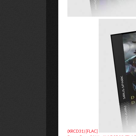
(XRCD31) [FLAC]