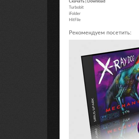
Скачать | Download
Turbobit
iFolder
HitFile
Рекомендуем посетить: