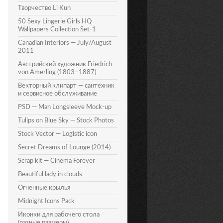
Творчество Li Kun
50 Sexy Lingerie Girls HQ
Wallpapers Collection Set-1
Canadian Interiors — July/August
2011
Австрийский художник Friedrich
von Amerling (1803–1887)
Векторный клипарт — сантехник
и сервисное обслуживание
PSD — Man Longsleeve Mock-up
Tulips on Blue Sky — Stock Photos
Stock Vector — Logistic icon
Secret Dreams of Lounge (2014)
Scrap kit — Cinema Forever
Beautiful lady in clouds
Огненные крылья
Midnight Icons Pack
Иконки для рабочего стола
(разные размеры)