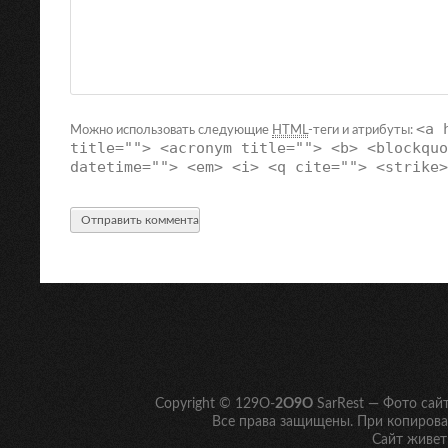
<a 
Можно использовать следующие
HTML
-теги и атрибуты:
title=""> <acronym title=""> <b> <blockquo
datetime=""> <em> <i> <q cite=""> <strike>
Copyright © 129O-
2O9O
SarRest — Фото сай
Все права защищены. При копирован
Сайт живет 