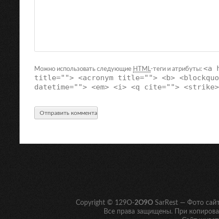
<a 
Можно использовать следующие
HTML
-теги и атрибуты:
title=""> <acronym title=""> <b> <blockquo
datetime=""> <em> <i> <q cite=""> <strike>
Copyright © 129O-
2O9O
SarRest — Фото сай
Все права защищены. При копирован