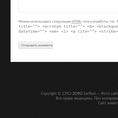
<a 
Можно использовать следующие
HTML
-теги и атрибуты:
title=""> <acronym title=""> <b> <blockquo
datetime=""> <em> <i> <q cite=""> <strike>
Copyright © 129O-
2O9O
SarRest — Фото сай
Все права защищены. При копирован
Сайт живет 