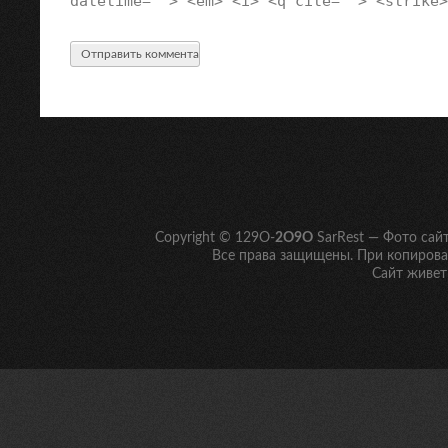
datetime=""> <em> <i> <q cite=""> <strike>
Copyright © 129O-
2O9O
SarRest — Фото сай
Все права защищены. При копирован
Сайт живет 