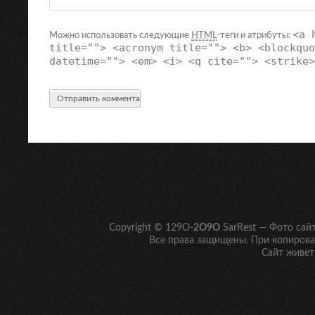
<a 
Можно использовать следующие
HTML
-теги и атрибуты:
title=""> <acronym title=""> <b> <blockquo
datetime=""> <em> <i> <q cite=""> <strike>
Copyright © 129O-
2O9O
SarRest — Фото сай
Все права защищены. При копирован
Сайт живет 