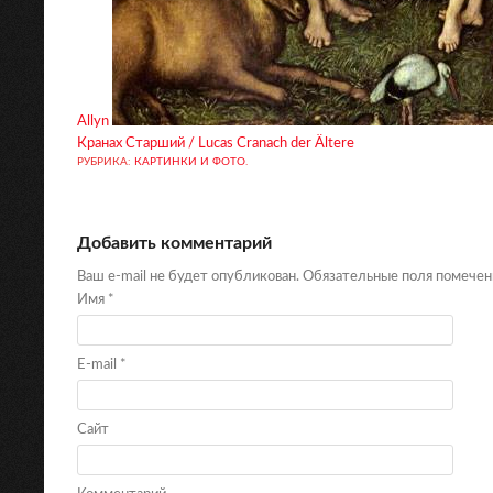
Allyn
Кранах Старший / Lucas Cranach der Ältere
РУБРИКА:
КАРТИНКИ И ФОТО
.
Добавить комментарий
Ваш e-mail не будет опубликован. Обязательные поля помече
Имя
*
E-mail
*
Сайт