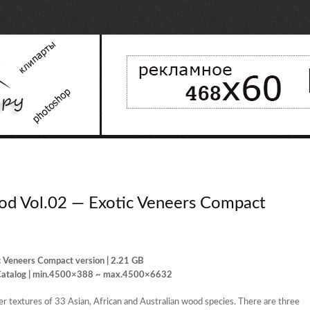
od Vol.02 — Exotic Veneers Compact
c Veneers Compact version | 2.21 GB
F Catalog | min.4500×388 ~ max.4500×6632
er textures of 33 Asian, African and Australian wood species. There are three