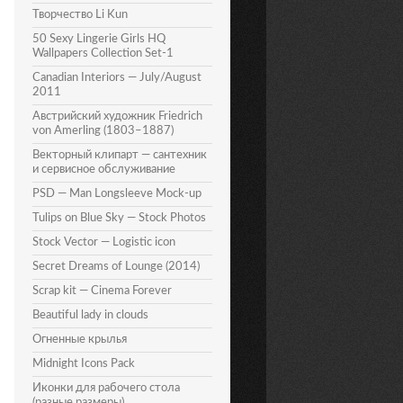
Творчество Li Kun
50 Sexy Lingerie Girls HQ
Wallpapers Collection Set-1
Canadian Interiors — July/August
2011
Австрийский художник Friedrich
von Amerling (1803–1887)
Векторный клипарт — сантехник
и сервисное обслуживание
PSD — Man Longsleeve Mock-up
Tulips on Blue Sky — Stock Photos
Stock Vector — Logistic icon
Secret Dreams of Lounge (2014)
Scrap kit — Cinema Forever
Beautiful lady in clouds
Огненные крылья
Midnight Icons Pack
Иконки для рабочего стола
(разные размеры)