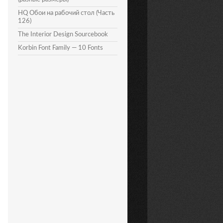
HQ Обои на рабочий стол (Часть
126)
The Interior Design Sourcebook
Korbin Font Family — 10 Fonts