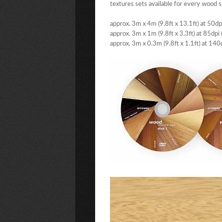
textures sets available for every wood s
approx. 3m x 4m (9.8ft x 13.1ft) at 50d
approx. 3m x 1m (9.8ft x 3.3ft) at 85dp
approx. 3m x 0.3m (9.8ft x 1.1ft) at 14