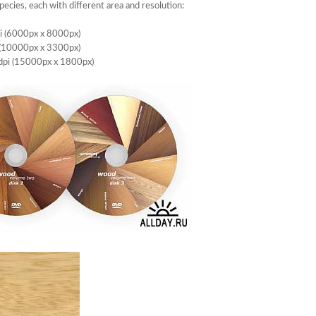
pecies, each with different area and resolution:
pi (6000px x 8000px)
i (10000px x 3300px)
0dpi (15000px x 1800px)