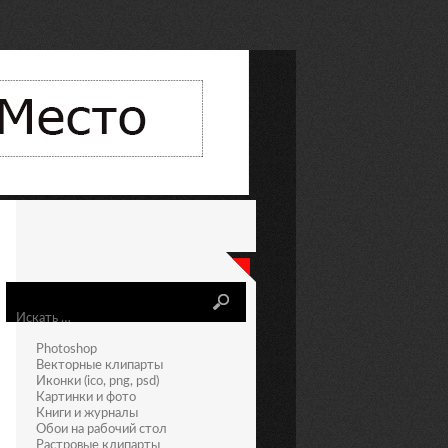
Искать
Photoshop
Векторные клипарты
Иконки (ico, png, psd)
Картинки и фото
Книги и журналы
Обои на рабочий стол
Растровые клипарты