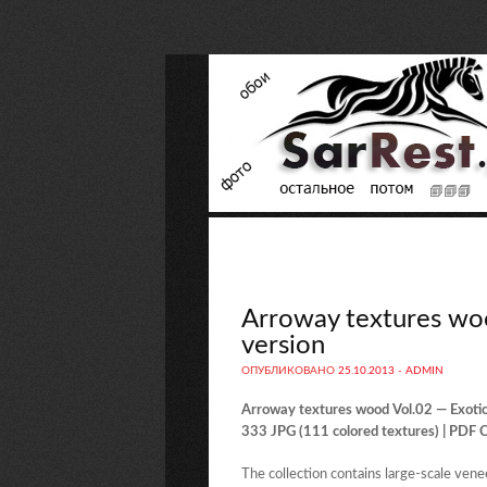
Arroway textures wo
version
ОПУБЛИКОВАНО
25.10.2013
-
ADMIN
Arroway textures wood Vol.02 — Exoti
333 JPG (111 colored textures) | PD
The collection contains large-scale vene