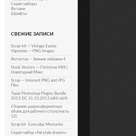
Скрап-наборы
Футажи
Шрифты
СВЕЖИЕ ЗАПИСИ
Scrap-kit — Vintage Easter
Vignettes — PNG Images
Фотосток – Зимние пейзажи 4
Stock Vectors — Christmas MIX |
Новогодний Микс
Scrap — Innocent PNG and JPG
Files
Topaz Photoshop Plugins Bundle
2013 DC 31.10.2013 (x86/x64)
Сборник широкоформатных
обоев для рабочего стола (часть
12)
Scrap kit- Everyday Memories
Скрап-набор «Fairytale dreams»