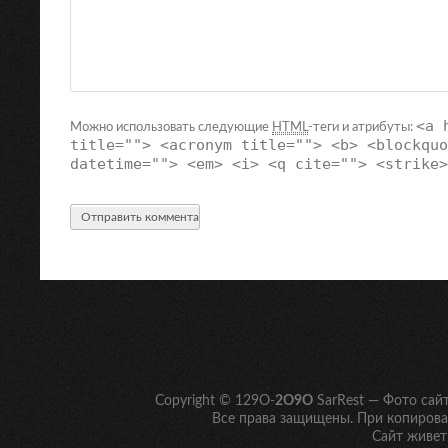
<a 
Можно использовать следующие
HTML
-теги и атрибуты:
title=""> <acronym title=""> <b> <blockquo
datetime=""> <em> <i> <q cite=""> <strike>
Copyright © 129O-
2O9O
SarRest — Фото сай
Все права защищены. При копирован
Сайт живет 