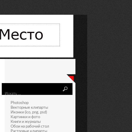
Искать
Photoshop
Векторные клипарты
Иконки (ico, png, psd)
Картинки и фото
Книги и журналы
Обои на рабочий стол
Растровые клипарты