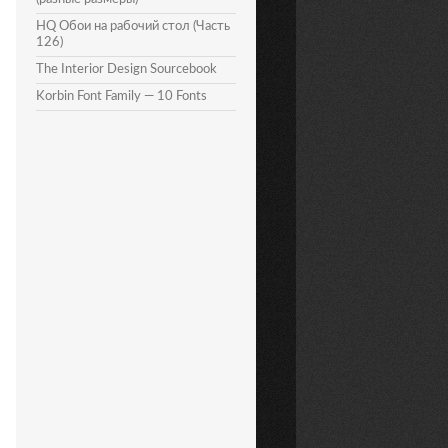
HQ Обои на рабочий стол (Часть
126)
The Interior Design Sourcebook
Korbin Font Family — 10 Fonts