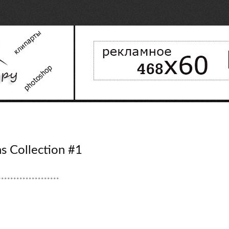
s Collection #1
********************