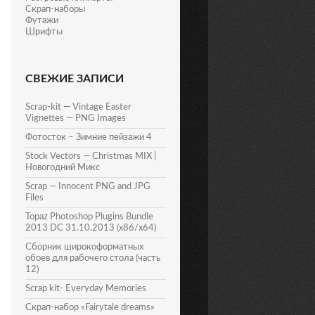
Скрап-наборы
Футажи
Шрифты
СВЕЖИЕ ЗАПИСИ
Scrap-kit — Vintage Easter
Vignettes — PNG Images
Фотосток – Зимние пейзажи 4
Stock Vectors — Christmas MIX |
Новогодний Микс
Scrap — Innocent PNG and JPG
Files
Topaz Photoshop Plugins Bundle
2013 DC 31.10.2013 (x86/x64)
Сборник широкоформатных
обоев для рабочего стола (часть
12)
Scrap kit- Everyday Memories
Скрап-набор «Fairytale dreams»