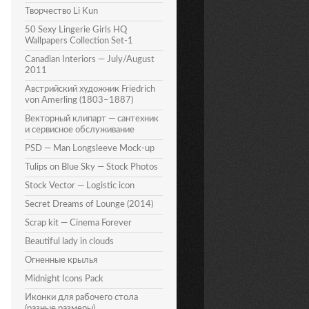
Творчество Li Kun
50 Sexy Lingerie Girls HQ
Wallpapers Collection Set-1
Canadian Interiors — July/August
2011
Австрийский художник Friedrich
von Amerling (1803–1887)
Векторный клипарт — сантехник
и сервисное обслуживание
PSD — Man Longsleeve Mock-up
Tulips on Blue Sky — Stock Photos
Stock Vector — Logistic icon
Secret Dreams of Lounge (2014)
Scrap kit — Cinema Forever
Beautiful lady in clouds
Огненные крылья
Midnight Icons Pack
Иконки для рабочего стола
(разные размеры)