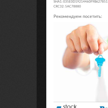
SHA1: 035E0D19214460F9B62785
CRC32: 5AC78880
Рекомендуем посетить: