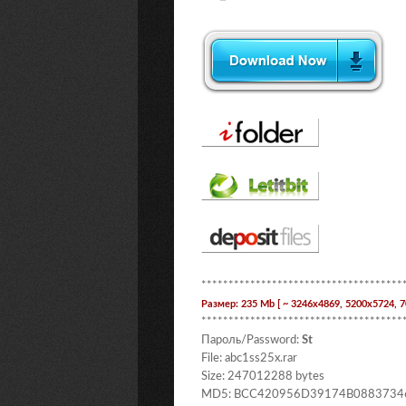
*************************************
Размер: 235 Mb [ ~ 3246x4869, 5200x5724, 7
*************************************
Пароль/Password:
St
File: abc1ss25x.rar
Size: 247012288 bytes
MD5: BCC420956D39174B0883734