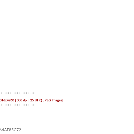
********************
016x4960 | 300 dpi | 25 UHQ JPEG Images]
********************
64AF85C72