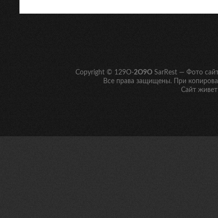
Copyright © 129O-
2O9O
SarRest — Фото сай
Все права защищены. При копирован
Сайт живет 