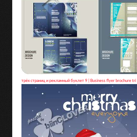
трёх страниц и рекламный буклет 9 | Business flyer brochure tri f