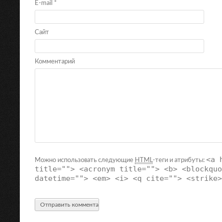
E-mail
*
Сайт
Комментарий
<a 
Можно использовать следующие
HTML
-теги и атрибуты:
title=""> <acronym title=""> <b> <blockquo
datetime=""> <em> <i> <q cite=""> <strike>