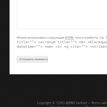
<a 
Можно использовать следующие
HTML
-теги и атрибуты:
title=""> <acronym title=""> <b> <blockquo
datetime=""> <em> <i> <q cite=""> <strike>
Copyright © 129O-
2O9O
SarRest — Фото сай