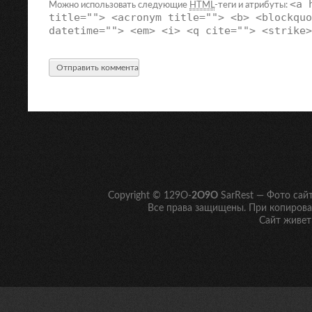
<a 
Можно использовать следующие
HTML
-теги и атрибуты:
title=""> <acronym title=""> <b> <blockquo
datetime=""> <em> <i> <q cite=""> <strike>
Copyright © 129O-
2O9O
SarRest — Фото сай
Все права защищены. При копирован
Сайт живет 