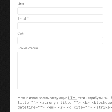
Имя
*
E-mail
*
Сайт
Комментарий
<a 
Можно использовать следующие
HTML
-теги и атрибуты:
title=""> <acronym title=""> <b> <blockquo
datetime=""> <em> <i> <q cite=""> <strike>