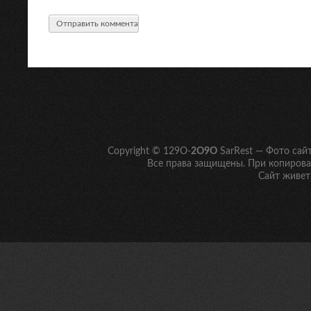
Copyright © 129O-
2O9O
SarRest — Фото сай
Все права защищены. При копирован
Сайт живет 