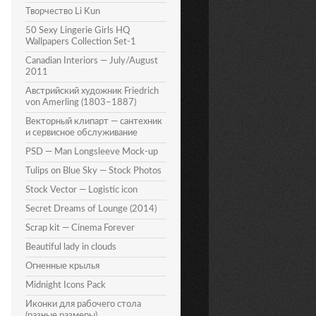
Творчество Li Kun
50 Sexy Lingerie Girls HQ
Wallpapers Collection Set-1
Canadian Interiors — July/August
2011
Австрийский художник Friedrich
von Amerling (1803–1887)
Векторный клипарт — сантехник
и сервисное обслуживание
PSD — Man Longsleeve Mock-up
Tulips on Blue Sky — Stock Photos
Stock Vector — Logistic icon
Secret Dreams of Lounge (2014)
Scrap kit — Cinema Forever
Beautiful lady in clouds
Огненные крылья
Midnight Icons Pack
Иконки для рабочего стола
(разные размеры)