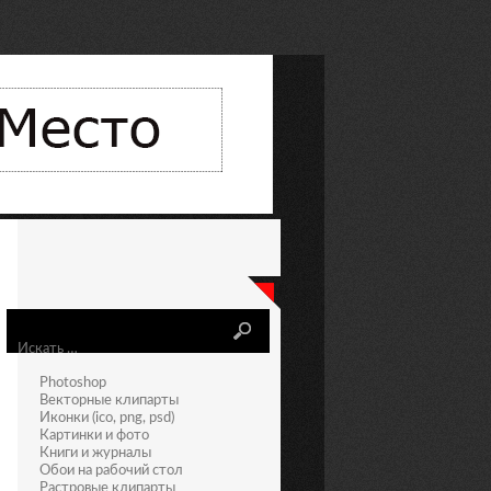
Искать
Photoshop
Векторные клипарты
Иконки (ico, png, psd)
Картинки и фото
Книги и журналы
Обои на рабочий стол
Растровые клипарты