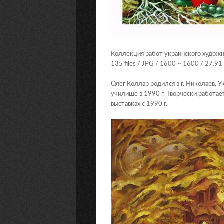
Коллекция работ украинского художн
135 files / JPG / 1600 ~ 1600 / 27.9
Олег Коллар родился в г. Николаев, 
училище в 1990 г. Творчески работае
выставках с 1990 г.