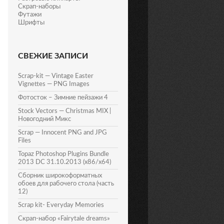
Скрап-наборы
Футажи
Шрифты
СВЕЖИЕ ЗАПИСИ
Scrap-kit — Vintage Easter
Vignettes — PNG Images
Фотосток – Зимние пейзажи 4
Stock Vectors — Christmas MIX |
Новогодний Микс
Scrap — Innocent PNG and JPG
Files
Topaz Photoshop Plugins Bundle
2013 DC 31.10.2013 (x86/x64)
Сборник широкоформатных
обоев для рабочего стола (часть
12)
Scrap kit- Everyday Memories
Скрап-набор «Fairytale dreams»