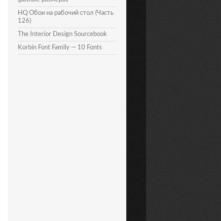
HQ Обои на рабочий стол (Часть
126)
The Interior Design Sourcebook
Korbin Font Family — 10 Fonts