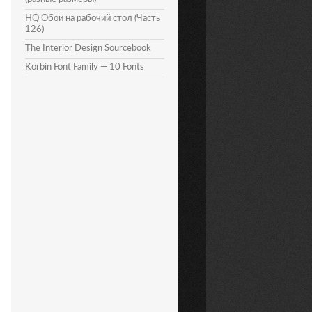
HQ Обои на рабочий стол (Часть
126)
The Interior Design Sourcebook
Korbin Font Family — 10 Fonts