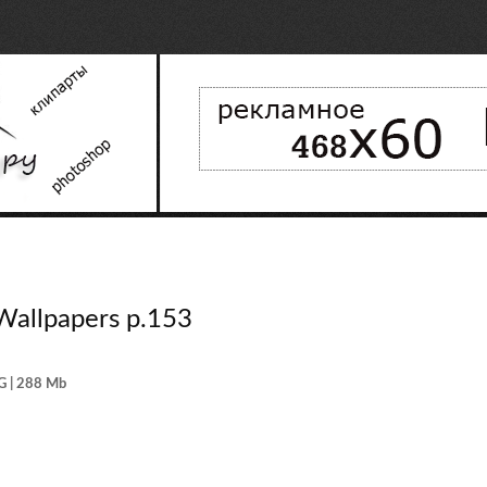
allpapers p.153
G | 288 Mb