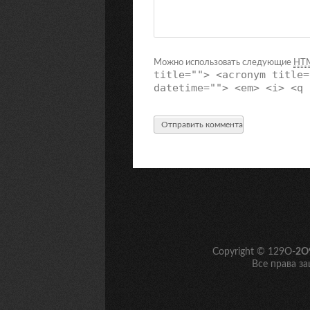
Можно использовать следующие
HT
title=""> <acronym title=
datetime=""> <em> <i> <q 
Copyright © 129O-
2O
Все права з