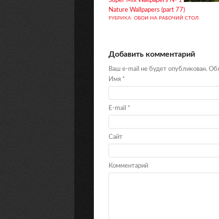
Super Mix Wallpapers № 1
Nature Wallpapers (part 77)
РУБРИКА:
ОБОИ НА РАБОЧИЙ СТОЛ
.
Добавить комментарий
Ваш e-mail не будет опубликован. О
Имя
*
E-mail
*
Сайт
Комментарий