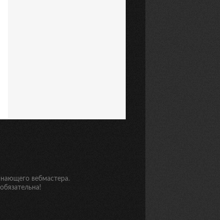
инающего вебмастера.
обязательна!