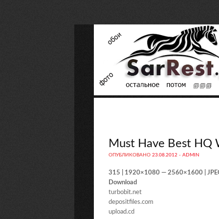
Must Have Best HQ W
ОПУБЛИКОВАНО
23.08.2012
-
ADMIN
315 | 1920×1080 — 2560×1600 | JPE
Download
turbobit.net
depositfiles.com
upload.cd