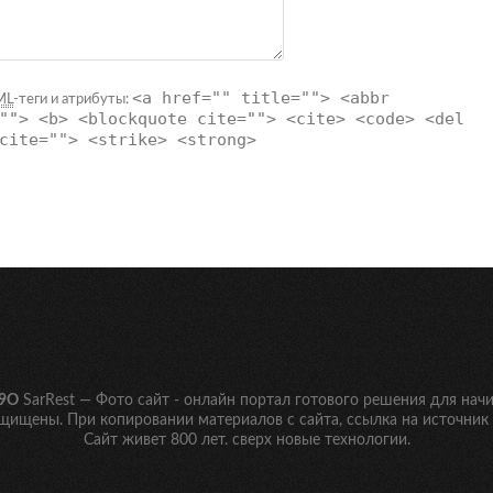
<a href="" title=""> <abbr
ML
-теги и атрибуты:
""> <b> <blockquote cite=""> <cite> <code> <del
cite=""> <strike> <strong>
9O
SarRest — Фото сайт
- онлайн портал готового решения для нач
ащищены. При копировании материалов с сайта, ссылка на источник 
Сайт живет 800 лет. сверх новые технологии.