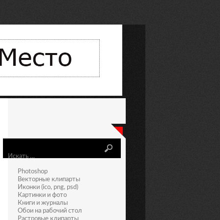
Искать
Photoshop
Векторные клипарты
Иконки (ico, png, psd)
Картинки и фото
Книги и журналы
Обои на рабочий стол
Растровые клипарты