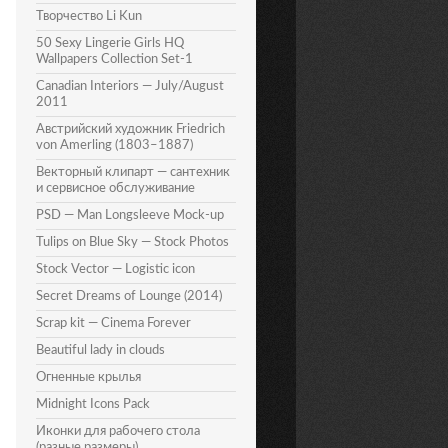
Творчество Li Kun
50 Sexy Lingerie Girls HQ
Wallpapers Collection Set-1
Canadian Interiors — July/August
2011
Австрийский художник Friedrich
von Amerling (1803–1887)
Векторный клипарт — сантехник
и сервисное обслуживание
PSD — Man Longsleeve Mock-up
Tulips on Blue Sky — Stock Photos
Stock Vector — Logistic icon
Secret Dreams of Lounge (2014)
Scrap kit — Cinema Forever
Beautiful lady in clouds
Огненные крылья
Midnight Icons Pack
Иконки для рабочего стола
(разные размеры)