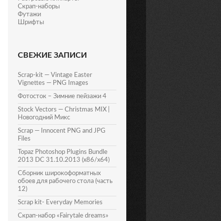
Скрап-наборы
Футажи
Шрифты
СВЕЖИЕ ЗАПИСИ
Scrap-kit — Vintage Easter
Vignettes — PNG Images
Фотосток – Зимние пейзажи 4
Stock Vectors — Christmas MIX |
Новогодний Микс
Scrap — Innocent PNG and JPG
Files
Topaz Photoshop Plugins Bundle
2013 DC 31.10.2013 (x86/x64)
Сборник широкоформатных
обоев для рабочего стола (часть
12)
Scrap kit- Everyday Memories
Скрап-набор «Fairytale dreams»