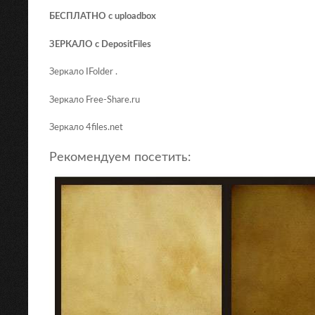
БЕСПЛАТНО с uploadbox
ЗЕРКАЛО с DepositFiles
Зеркало IFolder .
Зеркало Free-Share.ru
Зеркало 4files.net
Рекомендуем посетить: