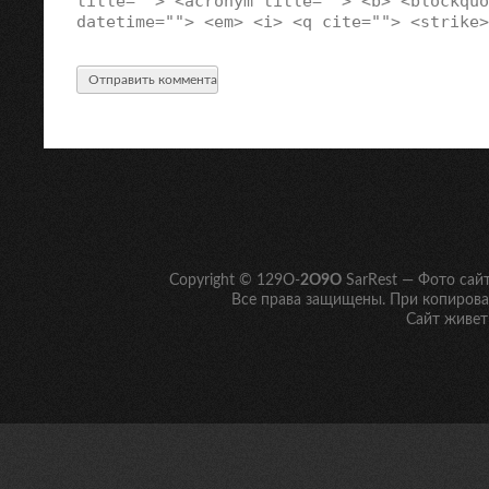
title=""> <acronym title=""> <b> <blockquo
datetime=""> <em> <i> <q cite=""> <strike>
Copyright © 129O-
2O9O
SarRest — Фото сай
Все права защищены. При копирован
Сайт живет 