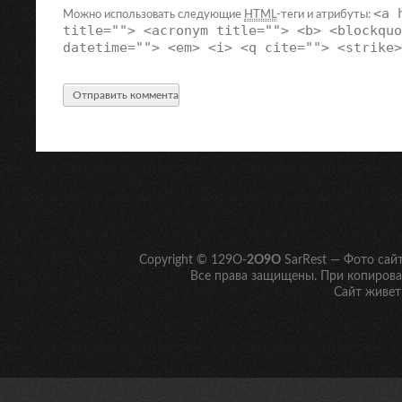
<a 
Можно использовать следующие
HTML
-теги и атрибуты:
title=""> <acronym title=""> <b> <blockquo
datetime=""> <em> <i> <q cite=""> <strike>
Copyright © 129O-
2O9O
SarRest — Фото сай
Все права защищены. При копирован
Сайт живет 