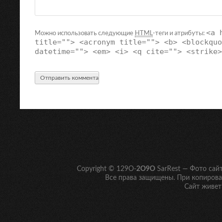
<a 
Можно использовать следующие
HTML
-теги и атрибуты:
title=""> <acronym title=""> <b> <blockquo
datetime=""> <em> <i> <q cite=""> <strike>
Copyright © 129O-
2O9O
SarRest — Фото сай
Все права защищены. При копирован
Сайт живет 