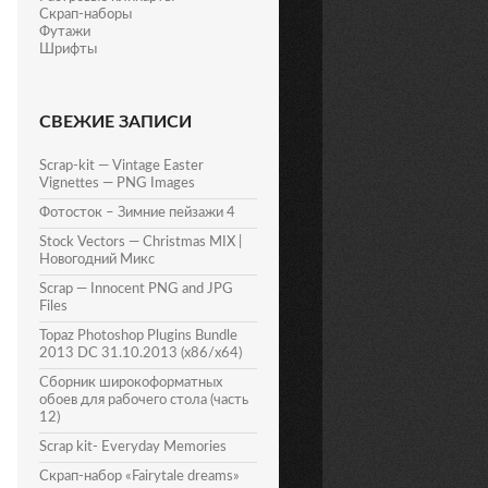
Скрап-наборы
Футажи
Шрифты
СВЕЖИЕ ЗАПИСИ
Scrap-kit — Vintage Easter
Vignettes — PNG Images
Фотосток – Зимние пейзажи 4
Stock Vectors — Christmas MIX |
Новогодний Микс
Scrap — Innocent PNG and JPG
Files
Topaz Photoshop Plugins Bundle
2013 DC 31.10.2013 (x86/x64)
Сборник широкоформатных
обоев для рабочего стола (часть
12)
Scrap kit- Everyday Memories
Скрап-набор «Fairytale dreams»