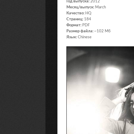
Год выпуска:
2012
Месяц/выпуск:
March
Качество:
HQ
Страниц:
184
Формат:
PDF
Размер файла:
~102 Мб
Язык:
Chinese