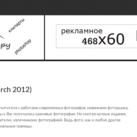
rch 2012)
 читателя с работами современных фотографов, новинками фоторынка,
бы у Вас получались красивые фотографии. Не смотря на язык издания,
телю, увлеченному фотографией. Ведь фото, как и любое другое
ональные границы.