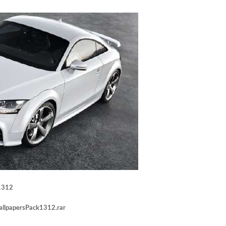
1312
llpapersPack1312.rar