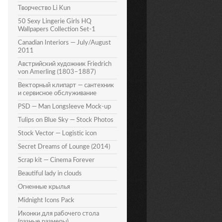
Творчество Li Kun
50 Sexy Lingerie Girls HQ
Wallpapers Collection Set-1
Canadian Interiors — July/August
2011
Австрийский художник Friedrich
von Amerling (1803–1887)
Векторный клипарт — сантехник
и сервисное обслуживание
PSD — Man Longsleeve Mock-up
Tulips on Blue Sky — Stock Photos
Stock Vector — Logistic icon
Secret Dreams of Lounge (2014)
Scrap kit — Cinema Forever
Beautiful lady in clouds
Огненные крылья
Midnight Icons Pack
Иконки для рабочего стола
(разные размеры)