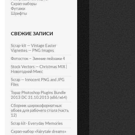
Скрап-наборы
Футажи
Шрифты
СВЕЖИЕ ЗАПИСИ
Scrap-kit — Vintage Easter
Vignettes — PNG Images
Фотосток – Зимние пейзажи 4
Stock Vectors — Christmas MIX |
Новогодний Микс
Scrap — Innocent PNG and JPG
Files
Topaz Photoshop Plugins Bundle
2013 DC 31.10.2013 (x86/x64)
Сборник широкоформатных
обоев для рабочего стола (часть
12)
Scrap kit- Everyday Memories
Скрап-набор «Fairytale dreams»