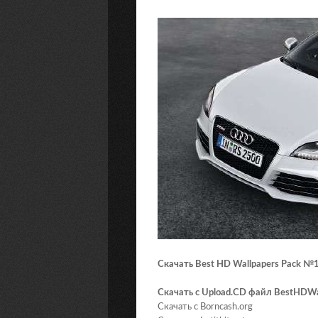
Скачать Best HD Wallpapers Pack №
Скачать с Upload.CD файл BestHDWa
Скачать с Borncash.org