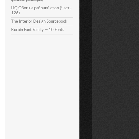
HQ Обои на рабочий стол (Часть
126)
The Interior Design Sourcebook
Korbin Font Family — 10 Fonts