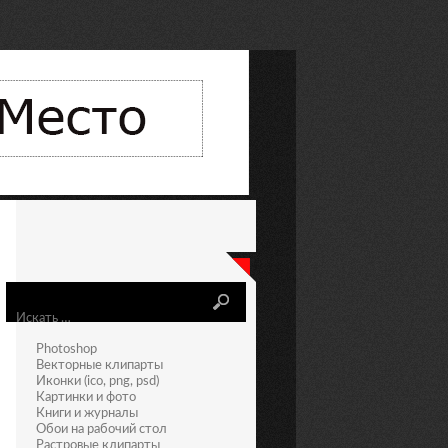
Искать
Photoshop
Векторные клипарты
Иконки (ico, png, psd)
Картинки и фото
Книги и журналы
Обои на рабочий стол
Растровые клипарты