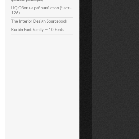
HQ Обои на рабочий стол (Часть
126)
The Interior Design Sourcebook
Korbin Font Family — 10 Fonts