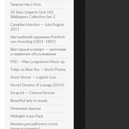
Творчество Li Kun
50 Sexy Lingerie Girls HQ
Wallpapers Collection Set-1
Canadian Interiors — July/August
2011
Австрийский художник Friedrich
von Amerling (1803–1887)
Векторный клипарт — сантехник
и сервисное обслуживание
PSD — Man Longsleeve Mock-up
Tulips on Blue Sky — Stock Photos
Stock Vector — Logistic icon
Secret Dreams of Lounge (2014)
Scrap kit — Cinema Forever
Beautiful lady in clouds
Огненные крылья
Midnight Icons Pack
Иконки для рабочего стола
(разные размеры)