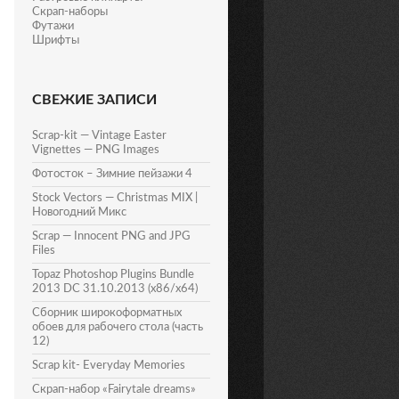
Скрап-наборы
Футажи
Шрифты
СВЕЖИЕ ЗАПИСИ
Scrap-kit — Vintage Easter
Vignettes — PNG Images
Фотосток – Зимние пейзажи 4
Stock Vectors — Christmas MIX |
Новогодний Микс
Scrap — Innocent PNG and JPG
Files
Topaz Photoshop Plugins Bundle
2013 DC 31.10.2013 (x86/x64)
Сборник широкоформатных
обоев для рабочего стола (часть
12)
Scrap kit- Everyday Memories
Скрап-набор «Fairytale dreams»