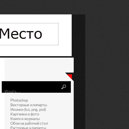
Искать
Photoshop
Векторные клипарты
Иконки (ico, png, psd)
Картинки и фото
Книги и журналы
Обои на рабочий стол
Растровые клипарты