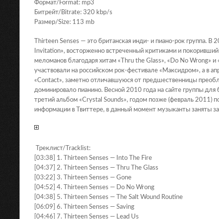
Формат/Format: mp3
Битрейт/Bitrate: 320 kbp/s
Размер/Size: 113 mb
Thirteen Senses — это британская инди- и пиано-рок группа. В
Invitation», восторженно встреченный критиками и покоривший 
меломанов благодаря хитам «Thru the Glass», «Do No Wrong» и 
участвовали на российском рок-фестивале «Максидром», а в а
«Contact», заметно отличавшуюся от предшественницы преобла
доминировало пианино. Весной 2010 года на сайте группы дл
третий альбом «Crystal Sounds», годом позже (февраль 2011) п
информации в Твиттере, в данный момент музыканты заняты за
Треклист/Tracklist:
[03:38] 1. Thirteen Senses — Into The Fire
[04:37] 2. Thirteen Senses — Thru The Glass
[03:22] 3. Thirteen Senses — Gone
[04:52] 4. Thirteen Senses — Do No Wrong
[04:38] 5. Thirteen Senses — The Salt Wound Routine
[06:09] 6. Thirteen Senses — Saving
[04:46] 7. Thirteen Senses — Lead Us