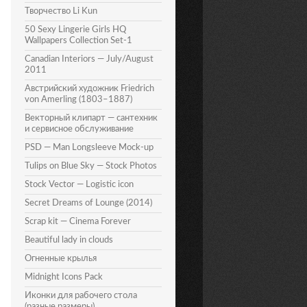
Творчество Li Kun
50 Sexy Lingerie Girls HQ
Wallpapers Collection Set-1
Canadian Interiors — July/August
2011
Австрийский художник Friedrich
von Amerling (1803–1887)
Векторный клипарт — сантехник
и сервисное обслуживание
PSD — Man Longsleeve Mock-up
Tulips on Blue Sky — Stock Photos
Stock Vector — Logistic icon
Secret Dreams of Lounge (2014)
Scrap kit — Cinema Forever
Beautiful lady in clouds
Огненные крылья
Midnight Icons Pack
Иконки для рабочего стола
(разные размеры)