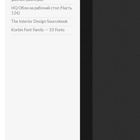
HQ Обои на рабочий стол (Часть
126)
The Interior Design Sourcebook
Korbin Font Family — 10 Fonts