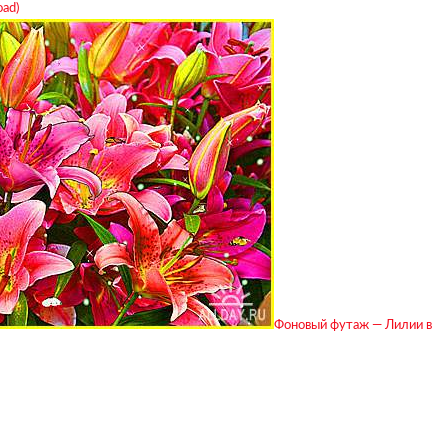
oad)
Фоновый футаж — Лилии в