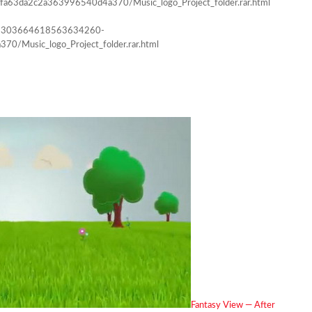
3bfa63da2c2a363996540d4a370/Music_logo_Project_folder.rar.html
9738303664618563634260-
/Music_logo_Project_folder.rar.html
Fantasy View — After