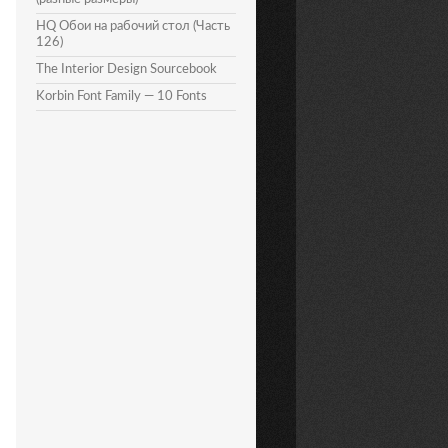
HQ Обои на рабочий стол (Часть
126)
The Interior Design Sourcebook
Korbin Font Family — 10 Fonts