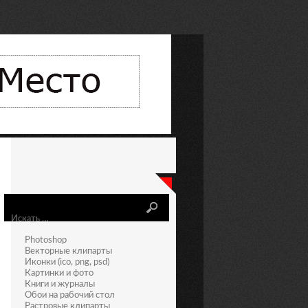
Искать
Photoshop
Векторные клипарты
Иконки (ico, png, psd)
Картинки и фото
Книги и журналы
Обои на рабочий стол
Растровые клипарты