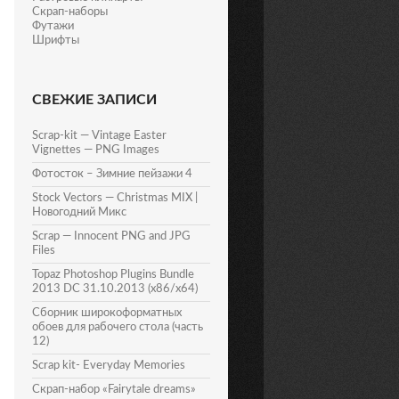
Скрап-наборы
Футажи
Шрифты
СВЕЖИЕ ЗАПИСИ
Scrap-kit — Vintage Easter
Vignettes — PNG Images
Фотосток – Зимние пейзажи 4
Stock Vectors — Christmas MIX |
Новогодний Микс
Scrap — Innocent PNG and JPG
Files
Topaz Photoshop Plugins Bundle
2013 DC 31.10.2013 (x86/x64)
Сборник широкоформатных
обоев для рабочего стола (часть
12)
Scrap kit- Everyday Memories
Скрап-набор «Fairytale dreams»