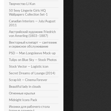
Творчество Li Kun
50 Sexy Lingerie Girls HQ
Wallpapers Collection Set-1
Canadian Interiors — July/August
2011
Австрийский художник Friedrich
von Amerling (1803–1887)
Векторный клипарт — сантехник
и сервисное обслуживание
PSD — Man Longsleeve Mock-up
Tulips on Blue Sky — Stock Photos
Stock Vector — Logistic icon
Secret Dreams of Lounge (2014)
Scrap kit — Cinema Forever
Beautiful lady in clouds
Огненные крылья
Midnight Icons Pack
Иконки для рабочего стола
(разные размеры)