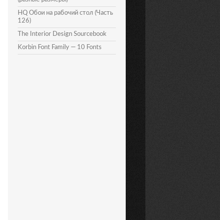
HQ Обои на рабочий стол (Часть
126)
The Interior Design Sourcebook
Korbin Font Family — 10 Fonts