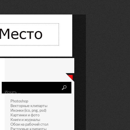
Искать
Photoshop
Векторные клипарты
Иконки (ico, png, psd)
Картинки и фото
Книги и журналы
Обои на рабочий стол
Растровые клипарты