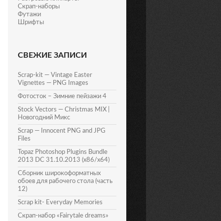
Скрап-наборы
Футажи
Шрифты
СВЕЖИЕ ЗАПИСИ
Scrap-kit — Vintage Easter
Vignettes — PNG Images
Фотосток – Зимние пейзажи 4
Stock Vectors — Christmas MIX |
Новогодний Микс
Scrap — Innocent PNG and JPG
Files
Topaz Photoshop Plugins Bundle
2013 DC 31.10.2013 (x86/x64)
Сборник широкоформатных
обоев для рабочего стола (часть
12)
Scrap kit- Everyday Memories
Скрап-набор «Fairytale dreams»