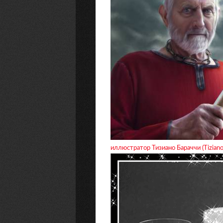
иллюстратор Тизиано Бараччи (Tiziano 