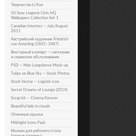
Творчество Li Kun
50 Sexy Lingerie Girls HQ
Wallpapers Collection Set-1
Canadian Interiors — July/August
2011
Австрийский художник Friedrich
von Amerling (1803–1887)
Векторный клипарт — сантехник
и сервисное обслуживание
PSD — Man Longsleeve Mock-up
Tulips on Blue Sky — Stock Photos
Stock Vector — Logistic icon
Secret Dreams of Lounge (2014)
Scrap kit — Cinema Forever
Beautiful lady in clouds
Огненные крылья
Midnight Icons Pack
Иконки для рабочего стола
(разные размеры)