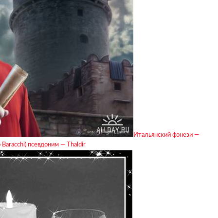
Итальянский фэнези —
Baracchi) псевдоним — Thaldir