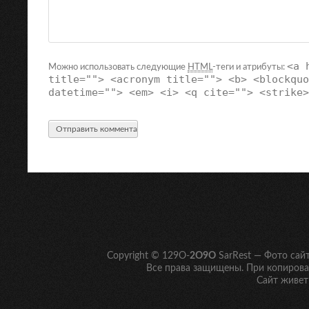
<a 
Можно использовать следующие
HTML
-теги и атрибуты:
title=""> <acronym title=""> <b> <blockquo
datetime=""> <em> <i> <q cite=""> <strike>
Copyright © 129O-
2O9O
SarRest — Фото сай
Все права защищены. При копирован
Сайт живет 