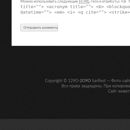
<a 
Можно использовать следующие
HTML
-теги и атрибуты:
title=""> <acronym title=""> <b> <blockquo
datetime=""> <em> <i> <q cite=""> <strike>
Copyright © 129O-
2O9O
SarRest — Фото сай
Все права защищены. При копирован
Сайт живет 