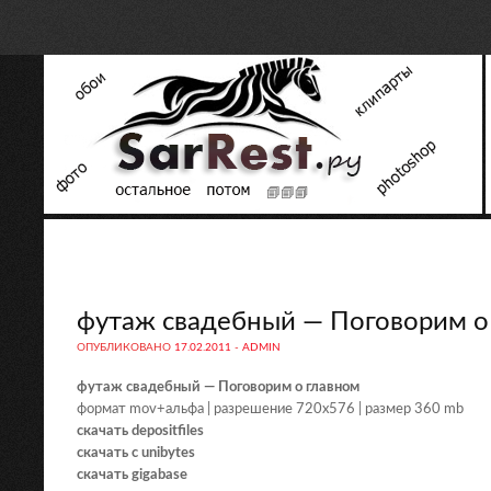
футаж свадебный — Поговорим о
ОПУБЛИКОВАНО
17.02.2011
-
ADMIN
футаж свадебный — Поговорим о главном
формат mov+альфа | разрешение 720х576 | размер 360 mb
скачать depositfiles
скачать с unibytes
скачать gigabase