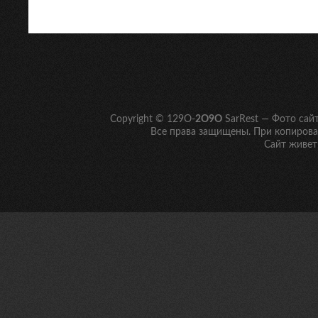
Copyright © 129O-
2O9O
SarRest — Фото сай
Все права защищены. При копирован
Сайт живет 