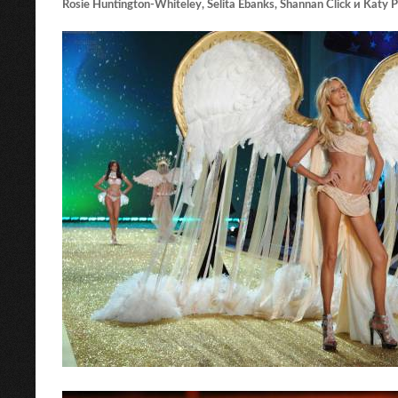
Rosie Huntington-Whiteley, Selita Ebanks, Shannan Click и Katy P