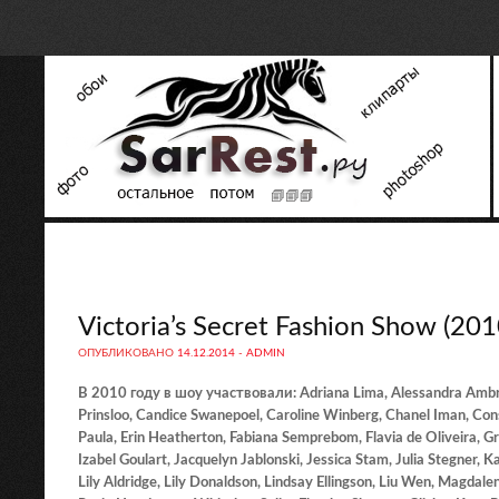
Victoria’s Secret Fashion Show (201
ОПУБЛИКОВАНО
14.12.2014
-
ADMIN
В 2010 году в шоу участвовали: Adriana Lima, Alessandra Ambros
Prinsloo, Candice Swanepoel, Caroline Winberg, Chanel Iman, Cons
Paula, Erin Heatherton, Fabiana Semprebom, Flavia de Oliveira, Gra
Izabel Goulart, Jacquelyn Jablonski, Jessica Stam, Julia Stegner, 
Lily Aldridge, Lily Donaldson, Lindsay Ellingson, Liu Wen, Magdal