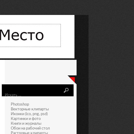
Искать
Photoshop
Векторные клипарты
Иконки (ico, png, psd)
Картинки и фото
Книги и журналы
Обои на рабочий стол
Растровые клипарты