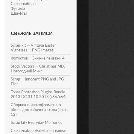
Скрап-наборы
Футажи
Шрифты
СВЕЖИЕ ЗАПИСИ
Scrap-kit — Vintage Easter
Vignettes — PNG Images
Фотосток – Зимние пейзажи 4
Stock Vectors — Christmas MIX |
Новогодний Микс
Scrap — Innocent PNG and JPG
Files
Topaz Photoshop Plugins Bundle
2013 DC 31.10.2013 (x86/x64)
Сборник широкоформатных
обоев для рабочего стола (часть
12)
Scrap kit- Everyday Memories
Скрап-набор «Fairytale dreams»