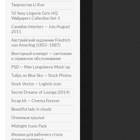
Творчество Li Kun
50 Sexy Lingerie Girls HQ
Wallpapers Collection Set-1
Canadian Interiors — July/August
2011
Австрийский художник Friedrich
von Amerling (1803–1887)
Векторный клипарт — сантехник
и сервисное обслуживание
PSD — Man Longsleeve Mock-up
Tulips on Blue Sky — Stock Photos
Stock Vector — Logistic icon
Secret Dreams of Lounge (2014)
Scrap kit — Cinema Forever
Beautiful lady in clouds
Огненные крылья
Midnight Icons Pack
Иконки для рабочего стола
(разные размеры)