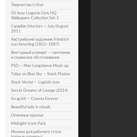
Творчество Li Kun
50 Sexy Lingerie Girls HQ
Wallpapers Collection Set-1
Canadian Interiors — July/August
2011
Австрийский художник Friedrich
von Amerling (1803–1887)
Векторный клипарт — сантехник
и сервисное обслуживание
PSD — Man Longsleeve Mock-up
Tulips on Blue Sky — Stock Photos
Stock Vector — Logistic icon
Secret Dreams of Lounge (2014)
Scrap kit — Cinema Forever
Beautiful lady in clouds
Огненные крылья
Midnight Icons Pack
Иконки для рабочего стола
(разные размеры)