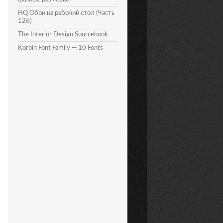
HQ Обои на рабочий стол (Часть
126)
The Interior Design Sourcebook
Korbin Font Family — 10 Fonts