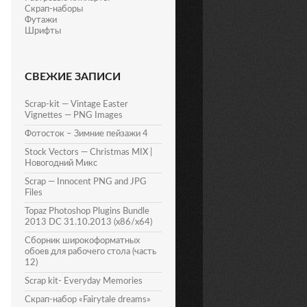
Скрап-наборы
Футажи
Шрифты
СВЕЖИЕ ЗАПИСИ
Scrap-kit — Vintage Easter
Vignettes — PNG Images
Фотосток – Зимние пейзажи 4
Stock Vectors — Christmas MIX |
Новогодний Микс
Scrap — Innocent PNG and JPG
Files
Topaz Photoshop Plugins Bundle
2013 DC 31.10.2013 (x86/x64)
Сборник широкоформатных
обоев для рабочего стола (часть
12)
Scrap kit- Everyday Memories
Скрап-набор «Fairytale dreams»