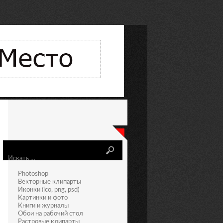
Искать
Photoshop
Векторные клипарты
Иконки (ico, png, psd)
Картинки и фото
Книги и журналы
Обои на рабочий стол
Растровые клипарты