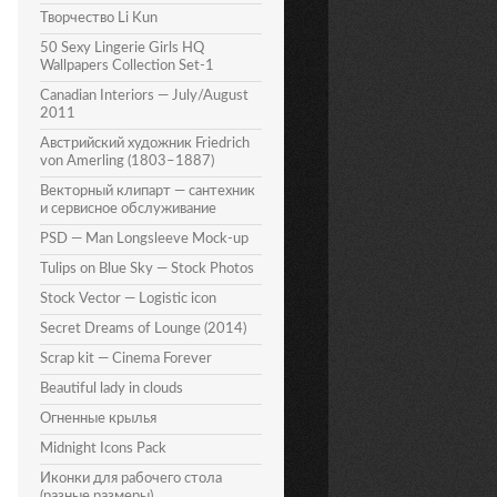
Творчество Li Kun
50 Sexy Lingerie Girls HQ
Wallpapers Collection Set-1
Canadian Interiors — July/August
2011
Австрийский художник Friedrich
von Amerling (1803–1887)
Векторный клипарт — сантехник
и сервисное обслуживание
PSD — Man Longsleeve Mock-up
Tulips on Blue Sky — Stock Photos
Stock Vector — Logistic icon
Secret Dreams of Lounge (2014)
Scrap kit — Cinema Forever
Beautiful lady in clouds
Огненные крылья
Midnight Icons Pack
Иконки для рабочего стола
(разные размеры)