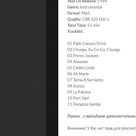
Year Of Release:
1984
Genre:
Instrumental
Format:
Mp3
Quality:
CBR 320 kbit/s
Total Time:
51 min
Tracklist:
01 Palm Canyon Drive
02 Chunga, Au Go Go, Chunga
03 Freres Jacques
04 Alouette
05 Cielito Lindo
06 Ah Marie
07 Torna A Surriento
08 Azziza
09 La Paloma
10 Port Said
11 Dengoza Samba
Прошу , с просьбами дополнительны
Внимание! У Вас нет прав для просмот