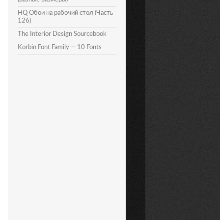
HQ Обои на рабочий стол (Часть
126)
The Interior Design Sourcebook
Korbin Font Family — 10 Fonts