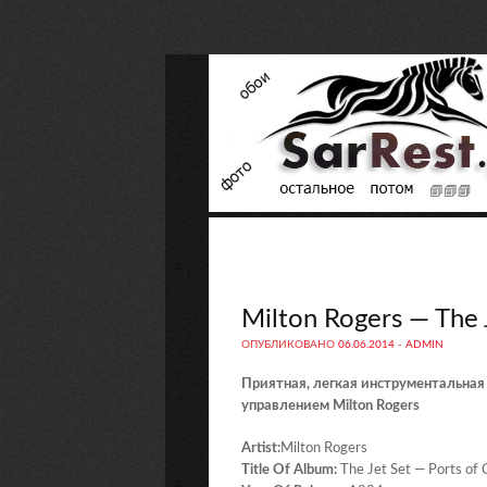
Milton Rogers — The J
ОПУБЛИКОВАНО
06.06.2014
-
ADMIN
Приятная, легкая инструментальная
управлением Milton Rogers
Artist:
Milton Rogers
Title Of Album:
The Jet Set — Ports of C