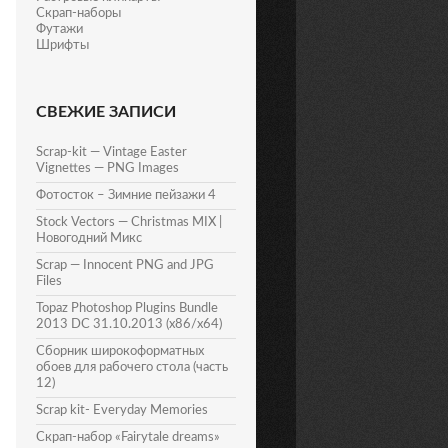
Скрап-наборы
Футажи
Шрифты
СВЕЖИЕ ЗАПИСИ
Scrap-kit — Vintage Easter
Vignettes — PNG Images
Фотосток – Зимние пейзажи 4
Stock Vectors — Christmas MIX |
Новогодний Микс
Scrap — Innocent PNG and JPG
Files
Topaz Photoshop Plugins Bundle
2013 DC 31.10.2013 (x86/x64)
Сборник широкоформатных
обоев для рабочего стола (часть
12)
Scrap kit- Everyday Memories
Скрап-набор «Fairytale dreams»