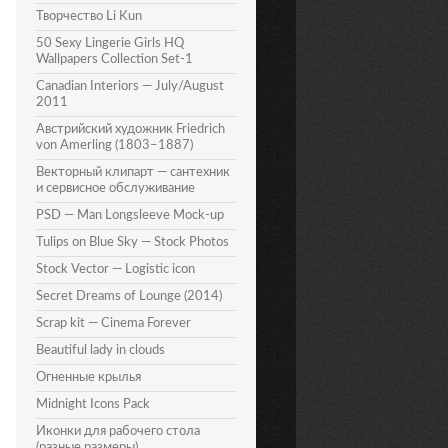
Творчество Li Kun
50 Sexy Lingerie Girls HQ
Wallpapers Collection Set-1
Canadian Interiors — July/August
2011
Австрийский художник Friedrich
von Amerling (1803–1887)
Векторный клипарт — сантехник
и сервисное обслуживание
PSD — Man Longsleeve Mock-up
Tulips on Blue Sky — Stock Photos
Stock Vector — Logistic icon
Secret Dreams of Lounge (2014)
Scrap kit — Cinema Forever
Beautiful lady in clouds
Огненные крылья
Midnight Icons Pack
Иконки для рабочего стола
(разные размеры)