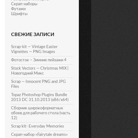
Скрап-наборы
Футажи
Шрифты
СВЕЖИЕ ЗАПИСИ
Scrap-kit — Vintage Easter
Vignettes — PNG Images
Фотосток – Зимние пейзажи 4
Stock Vectors — Christmas MIX |
Новогодний Микс
Scrap — Innocent PNG and JPG
Files
Topaz Photoshop Plugins Bundle
2013 DC 31.10.2013 (x86/x64)
Сборник широкоформатных
обоев для рабочего стола (часть
12)
Scrap kit- Everyday Memories
Скрап-набор «Fairytale dreams»