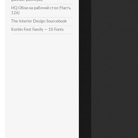
HQ Обои на рабочий стол (Часть
126)
The Interior Design Sourcebook
Korbin Font Family — 10 Fonts