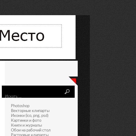
Искать
Photoshop
Векторные клипарты
Иконки (ico, png, psd)
Картинки и фото
Книги и журналы
Обои на рабочий стол
Растровые клипарты