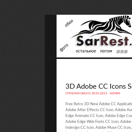
3D Adobe CC Icons S
ОПУБЛИКОВАНО
20.01.2013
-
ADMIN
Free Retro 3D New Adobe CC Applicatio
Adobe After Effects CC Icon, Adobe Au
Edge Animate CC Icon, Adobe Edge Cod
Adobe Edge Web Fonts CC Icon, Adobe E
Indesign CC Icon, Adobe Muse CC Icon