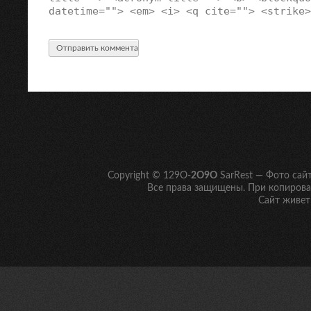
datetime=""> <em> <i> <q cite=""> <strike>
Copyright © 129O-
2O9O
SarRest — Фото сай
Все права защищены. При копирован
Сайт живет 