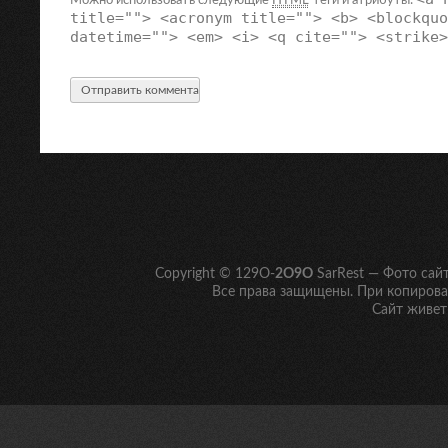
Можно использовать следующие
HTML
-теги и атрибуты:
title=""> <acronym title=""> <b> <blockquo
datetime=""> <em> <i> <q cite=""> <strike>
Copyright © 129O-
2O9O
SarRest — Фото сай
Все права защищены. При копирован
Сайт живет 