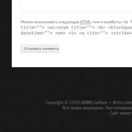
<a 
Можно использовать следующие
HTML
-теги и атрибуты:
title=""> <acronym title=""> <b> <blockquo
datetime=""> <em> <i> <q cite=""> <strike>
Copyright © 129O-
2O9O
SarRest — Фото сай
Все права защищены. При копирован
Сайт живет 