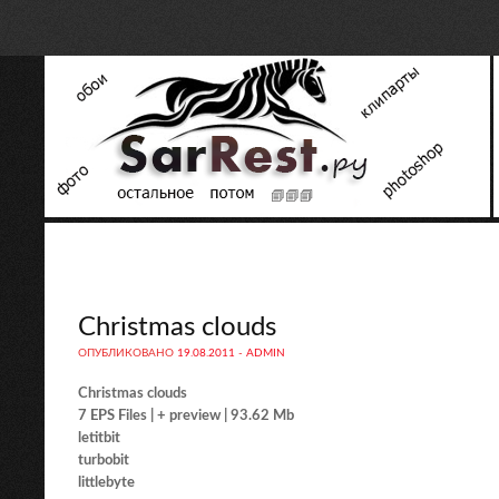
Christmas clouds
ОПУБЛИКОВАНО
19.08.2011
-
ADMIN
Christmas clouds
7 EPS Files | + preview | 93.62 Mb
letitbit
turbobit
littlebyte